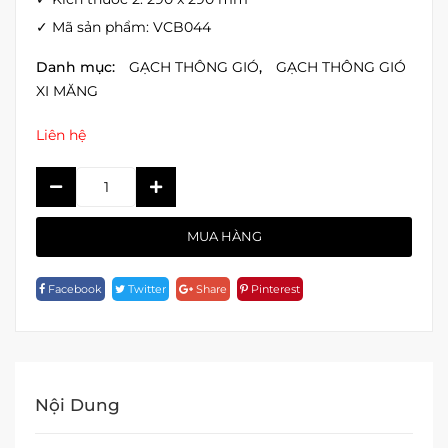
✓ Mã sản phẩm: VCB044
Danh mục:
GẠCH THÔNG GIÓ
,
GẠCH THÔNG GIÓ
XI MĂNG
Liên hệ
GẠCH
THÔNG
GIÓ
MUA HÀNG
VCB044
Quantity
Facebook
Twitter
Share
Pinterest
Nội Dung