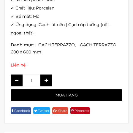
✓ Chất liệu: Porcelan
✓ Bề mặt: Mờ
✓ Ứng dụng: Gạch lát nền | Gạch ốp tường (nội,
ngoại thất)
Danh mục:
GẠCH TERRAZZO
,
GẠCH TERRAZZO
600 x 600 mm
Liên hệ
GẠCH
TERRAZZO
ĐỊNH
MUA HÀNG
HÌNH
6013
Facebook
Twitter
Share
Pinterest
Quantity