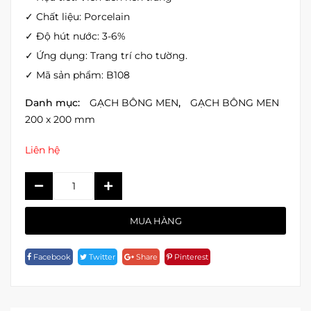
✓ Chất liệu: Porcelain
✓ Độ hút nước: 3-6%
✓ Ứng dụng: Trang trí cho tường.
✓ Mã sản phẩm: B108
Danh mục:
GẠCH BÔNG MEN
,
GẠCH BÔNG MEN
200 x 200 mm
Liên hệ
GẠCH
BÔNG
MEN
MUA HÀNG
B108
Quantity
Facebook
Twitter
Share
Pinterest