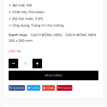
✓ Bề mặt: Mờ
✓ Chất liệu: Porcelain
✓ Độ hút nước: 3-6%
✓ Ứng dụng: Trang trí cho tường.
Danh mục:
GẠCH BÔNG MEN
,
GẠCH BÔNG MEN
200 x 200 mm
Liên hệ
BỘ
BÔNG
MEN
MUA HÀNG
MIX
5
Facebook
Twitter
Share
Pinterest
Quantity